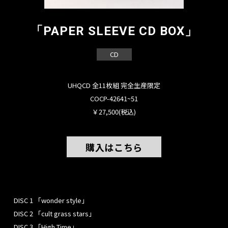
「PAPER SLEEVE CD BOX」
CD
UHQCD 全11枚組 完全生産限定
COCP-42641~51
￥27,500(税込)
購入はこちら
DISC 1 「wonder style」
DISC 2 「cult grass stars」
DISC 3 「High Time」