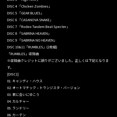
DISC 4 「Chicken Zombies」
DISC 5 「GEAR BLUES」
TOP
DISC 6 「CASANOVA SNAKE」
DISC 7 「Rodeo Tandem Beat Specter」
DISC 8 「SABRINA HEAVEN」
RELEASE
DISC 9 「SABRINA NO HEAVEN」
DISC 10&11「RUMBLES」(2枚組)
「RUMBLES」収録曲
NEWS
※収録曲クレジットに誤りがございました。正しくは下記となりま
す。
[DISC1]
PROFILE
01. キャンディ・ハウス
02. オートマチック – トランジスタ・バージョン
03. 君に会いにゆこう
HISTORY
04. カルチャー
05. ランドリー
06. カーテン